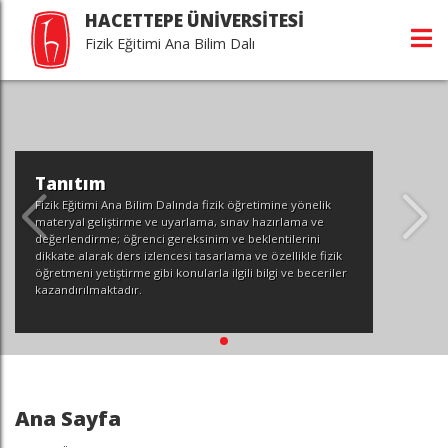
HACETTEPE ÜNİVERSİTESİ
Fizik Eğitimi Ana Bilim Dalı
Tanıtım
Fizik Eğitimi Ana Bilim Dalında fizik öğretimine yönelik
materyal geliştirme ve uyarlama, sınav hazırlama ve
değerlendirme; öğrenci gereksinim ve beklentilerini
dikkate alarak ders izlencesi tasarlama ve özellikle fizik
öğretmeni yetiştirme gibi konularla ilgili bilgi ve beceriler
kazandırılmaktadır.
Ana Sayfa